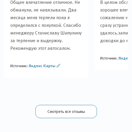
Общее впечатление отличное. Не
В целом обслу
обманули, не навязывали. Два
хорошее впечат
месяца меня терпели пока я
сожалению не
определился с покупкой. Спасибо
сразу устранит
менеджеру Станиславу Шипулину
удалось.запис
за терпение и выдержку.
доводки до ко
Рекомендую этот автосалон.
Источник:
Яндекс
Источник:
Яндекс Карты
Смотреть все отзывы