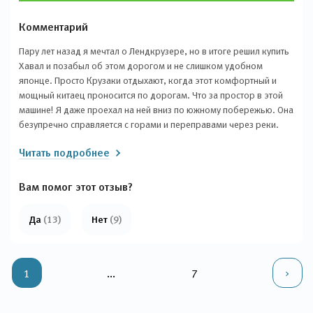
Комментарий
Пару лет назад я мечтал о Лендкрузере, но в итоге решил купить
Хавал и позабыл об этом дорогом и не слишком удобном
японце. Просто Крузаки отдыхают, когда этот комфортный и
мощный китаец проносится по дорогам. Что за простор в этой
машине! Я даже проехал на ней вниз по южному побережью. Она
безупречно справляется с горами и переправами через реки.
Дети чувствуют себя уютно на заднем сиденье. Можно ехать
Читать подробнее
двое суток, и их просто не слышно и не видно, места в нем полно.
А на заднем сиденье помещается даже большая собака, типа
майорского мастифа, и вагон вещей. Все системы и компоненты
Вам помог этот отзыв?
невероятно надежные. За все время владения я только менял
расходники.
Да
(13)
Нет
(9)
1
...
7