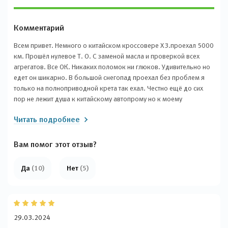
Комментарий
Всем привет. Немного о китайском кроссовере X3.проехал 5000
км. Прошёл нулевое Т. О. С заменой масла и проверкой всех
агрегатов. Все ОК. Никаких поломок ни глюков. Удивительно но
едет он шикарно. В большой снегопад проехал без проблем я
только на полноприводной крета так ехал. Честно ещё до сих
пор не лежит душа к китайскому автопрому но к моему
удивлению мнение мое меняется с каждой поездкой.
Читать подробнее
Вам помог этот отзыв?
Да
(10)
Нет
(5)
29.03.2024