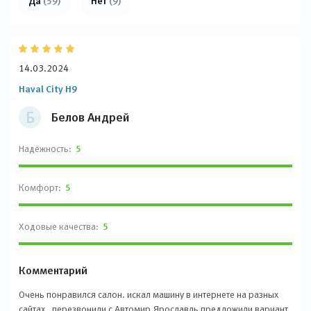
Да
(59)
Нет
(9)
14.03.2024
Haval City H9
Б
Белов Андрей
Надёжность:
5
Комфорт:
5
Ходовые качества:
5
Комментарий
Очень понравился салон. искал машину в интернете на разных
сайтах , перезвонили с Автомир Ярославль предложили вариант.