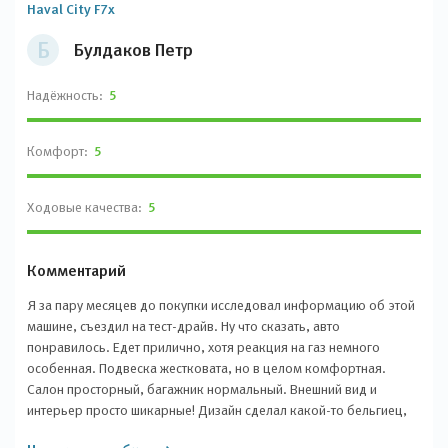
Haval City F7x
Б
Булдаков Петр
Надёжность:
5
Комфорт:
5
Ходовые качества:
5
Комментарий
Я за пару месяцев до покупки исследовал информацию об этой
машине, съездил на тест-драйв. Ну что сказать, авто
понравилось. Едет прилично, хотя реакция на газ немного
особенная. Подвеска жестковата, но в целом комфортная.
Салон просторный, багажник нормальный. Внешний вид и
интерьер просто шикарные! Дизайн сделал какой-то бельгиец,
который раньше разрабатывал первый БМВ Х6, двигатели и