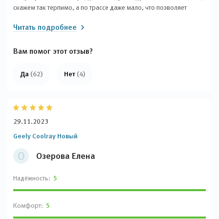
скажем так терпимо, а по трассе даже мало, что позволяет
спокойно путешествовать по стране. Накатал 90000 км и
Читать подробнее
практически ничего не менял, только расходники, и хотя народ
плохо отзывается о Китайских автомобилях эта модель мне
нравится.
Вам помог этот отзыв?
Да
(62)
Нет
(4)
29.11.2023
Geely Coolray Новый
О
Озерова Елена
Надёжность:
5
Комфорт:
5