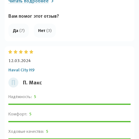
Читать подробнее
механическую коробку наверняка "позаимствовали" у
европейцев (хотя пока не до конца отстроили)), муфта полного
привода от Борг Ворнер, электрика от Делфи и Бош. Кузова
Вам помог этот отзыв?
делают из оцинкованной стали.
Да
(7)
Нет
(3)
12.03.2024
Haval City H9
П
П. Макс
Надёжность:
5
Комфорт:
5
Ходовые качества:
5