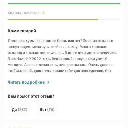
Ходовые качества:
4
Комментарий
Долго раздумывал, стоит ли брать или нет? Почитав отзывы и
глянув видео, меня чуть не сбили с толку. Много хороших
отзывов и столько же негатива... В итоге цена авто перевесила.
Взял Haval H9 2022 года, бензиновый, езжу на нем уже 10
месяцев. А впечатления есть, чего рассказать. Очень доволен
этой машиной, двигатель вполне себе для повседневки, без
задержек обгоняет, расход около 14-15 литров, но я не могу
Читать подробнее
ездить спокойно, но о своем выборе не жалею, машина супер!
Хорошая шумоизоляция. Ни одной из проблем, о которых пишут
обозреватели, у меня не было! Кажется, что все эти недостатки
Вам помог этот отзыв?
заказные, оплачены конкурентами. Скорее можно сказать, что
есть непривычные функции настройки, но это не минус, а
Да
(283)
Нет
(76)
особенность настроек... Есть и минусы, как у любого
производителя.