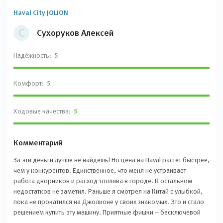
Haval City JOLION
С
Сухоруков Алексей
Надёжность:
5
Комфорт:
5
Ходовые качества:
5
Комментарий
За эти деньги лучше не найдешь! Но цена на Haval растет быстрее,
чем у конкурентов. Единственное, что меня не устраивает –
работа дворников и расход топлива в городе. В остальном
недостатков не заметил. Раньше я смотрел на Китай с улыбкой,
пока не прокатился на Джолионе у своих знакомых. Это и стало
решением купить эту машину. Приятные фишки – бесключевой
доступ и автозапуск через приложение My Haval на телефоне. До