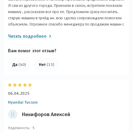
Я сам из другого города. Приехали в салон, встретили показали
машину , рассказали все про ее. Предложили сразу посчитать
старую машину в трейд ин. всю сделку сопровождали помогали
объясняли. Огромное спасибо менеджеру по продажам машин с
пробегом Дмитрию ! Дмитрий позвонил предложил посмотреть
Читать подробнее
интересующую машину. помог с оценкой старой машины и
кредитом очень остались довольны
Вам помог этот отзыв?
Да
(40)
Нет
(13)
06.04.2025
Hyundai Tucson
Н
Никифоров Алексей
Надёжность:
5