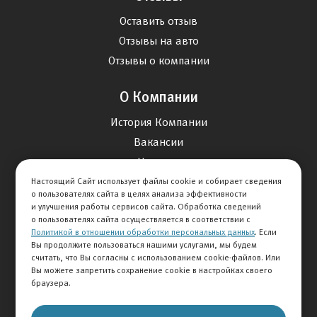
Оставить отзыв
Отзывы на авто
Отзывы о компании
О Компании
История Компании
Вакансии
Новости
Настоящий Сайт использует файлы cookie и собирает сведения
о пользователях сайта в целях анализа эффективности
Карта сайта
и улучшения работы сервисов сайта. Обработка сведений
о пользователях сайта осуществляется в соответствии с
Политикой в отношении обработки персональных данных
. Если
Контакты
Вы продолжите пользоваться нашими услугами, мы будем
считать, что Вы согласны с использованием cookie-файлов. Или
Вы можете запретить сохранение cookie в настройках своего
+7 495 234-33-66
браузера.
Клиентская служба