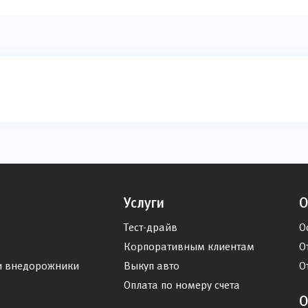
Услуги
О
Тест-драйв
О
Корпоративным клиентам
О
и внедорожники
Выкуп авто
О
Оплата по номеру счета
О