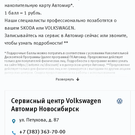
накопительную карту Автомир*.
1 балл = 1 рубль.
Наши специалисты профессионально позаботятся о
вашем SKODA или VOLKSWAGEN.
Записывайтесь на сервис в Автомир сейчас или звоните,
чтобы узнать подробности! **
* Подарочные баллы можно потратить в соответствии с условиями Накопительной
Дисконтной Программы (далее программа) ГК Автомир. Предложение действует
только для покупателей физических лиц. Подробности о программе можно узнать
на сайте https://avtomir.ru/discount/ и в дилерском центре Автомир. **Предложение
действует только для физических лиц и не суммируется с выгодами по другим акциям
дилерских центров. Скидка предоставляется на работы с использованием
оригинальных деталей, приобретённых в дилерском центре. Срок действия акции –
Развернуть
до 31.12.2026. Более подробную информацию Вы можете получить в дилерском
центре Автомир Новосибирск Петухова.
Сервисный центр Volkswagen
Автомир Новосибирск
ул. Петухова, д. 87
+7 (383) 363-70-00