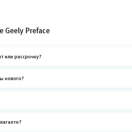
 Geely Preface
ит или рассрочку?
ты нового?
лагаете?