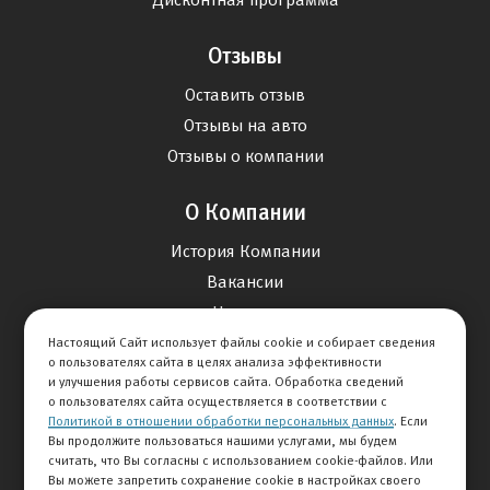
Отзывы
Оставить отзыв
Отзывы на авто
Отзывы о компании
О Компании
История Компании
Вакансии
Новости
Настоящий Сайт использует файлы cookie и собирает сведения
о пользователях сайта в целях анализа эффективности
Карта сайта
и улучшения работы сервисов сайта. Обработка сведений
о пользователях сайта осуществляется в соответствии с
Политикой в отношении обработки персональных данных
. Если
Контакты
Вы продолжите пользоваться нашими услугами, мы будем
считать, что Вы согласны с использованием cookie-файлов. Или
Вы можете запретить сохранение cookie в настройках своего
+7 495 234-33-66