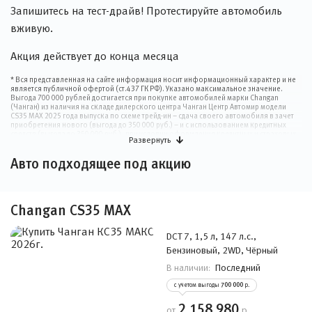
Запишитесь на тест-драйв! Протестируйте автомобиль
вживую.
Акция действует до конца месяца
* Вся представленная на сайте информация носит информационный характер и не
является публичной офертой (ст.437 ГК РФ). Указано максимальное значение.
Выгода 700 000 рублей достигается при покупке автомобилей марки Changan
(Чанган) из наличия на складе дилерского центра Чанган Центр Автомир модели
CS35 MAX 2025 года выпуска по схеме трейд-ин – сдача своего автомобиля в зачет
приобретения нового (выгода до 350 000 руб.) – и с использованием кредитных
средств (выгода до 350 000 руб.), при условии оформления кредитных и страховых
Развернуть
продуктов через кредитно-страховой отдел дилерского центра. Подробности акции
и условия покупки уточняйте у менеджеров отдела продаж дилерского центра
Авто подходящее под акцию
Чанган Центр Автомир. Предложение ограничено, действует до 31.12.2026 г.
Changan CS35 MAX
DCT 7, 1,5 л, 147 л.с.,
Бензиновый, 2WD, Чёрный
Последний
В наличии:
с учетом выгоды
700 000
р.
2 158 980
от
р.