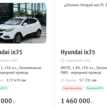
dai ix35
Hyundai ix35
ыпуска:
2013
Год выпуска:
2012
2, 150 л.с., Бензиновый,
АКПП, 1,99, 150 л.с., Бенз
передний привод
FWD - передний привод
172 470 км
57 231 км
ег:
Пробег:
л ПТС
Один владелец
Оригинал ПТС
 000
1 460 000
р.
р.