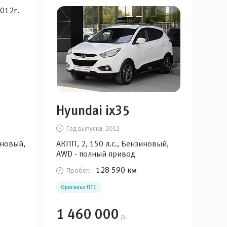
Hyundai ix35
Год выпуска:
2012
иновый,
АКПП, 2, 150 л.с., Бензиновый,
AWD - полный привод
128 590 км
Пробег:
Оригинал ПТС
1 460 000
р.