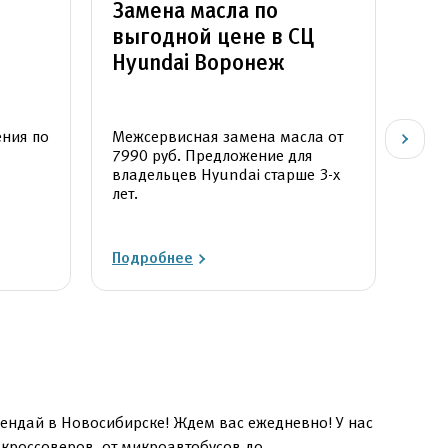
Замена масла по
Сч
выгодной цене в СЦ
Ав
Hyundai Воронеж
ния по
Межсервисная замена масла от
Ски
7990 руб. Предложение для
запч
владельцев Hyundai старше 3-х
20:
лет.
Подробнее
Под
ендай в Новосибирске! Ждем вас ежедневно! У нас
 кроссоверов, от микроавтобусов до