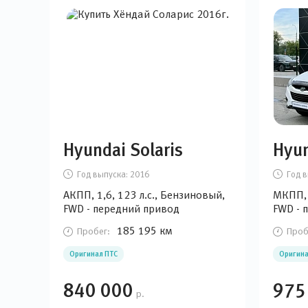
Hyundai Solaris
Hyun
Год выпуска:
2016
Год в
АКПП, 1,6, 123 л.с., Бензиновый,
МКПП, 
FWD - передний привод
FWD - 
185 195 км
Пробег:
Проб
Оригинал ПТС
Оригина
840 000
975
р.