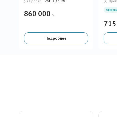
260 133 км
Пробег:
Проб
Оригина
860 000
р.
715
Подробнее