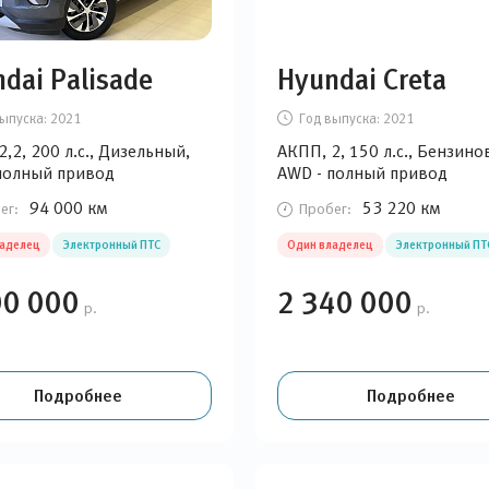
dai Palisade
Hyundai Creta
ыпуска:
2021
Год выпуска:
2021
,2, 200 л.с., Дизельный,
АКПП, 2, 150 л.с., Бензино
полный привод
AWD - полный привод
94 000 км
53 220 км
ег:
Пробег:
ладелец
Электронный ПТС
Один владелец
Электронный ПТ
00 000
2 340 000
р.
р.
Подробнее
Подробнее