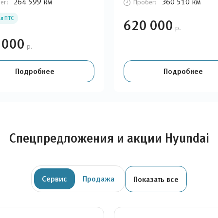
264 599 км
360 510 км
ег:
Пробег:
л ПТС
620 000
р.
 000
р.
Подробнее
Подробнее
Спецпредложения и акции Hyundai
Сервис
Продажа
Показать все