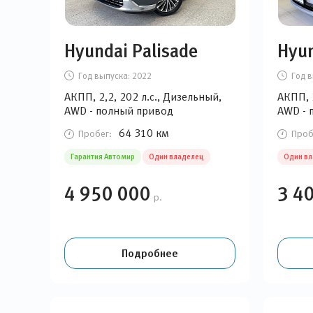
Hyundai Palisade
Hyun
Год выпуска:
2022
Год в
АКПП, 2,2, 202 л.с., Дизельный,
АКПП, 2
AWD - полный привод
AWD - 
64 310 км
Пробег:
Проб
Гарантия Автомир
Один владелец
Один в
4 950 000
3 4
р.
Подробнее