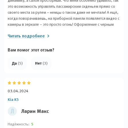
динамику, а салон просторный. Что меня особенно удивило, так
это возможность управлять пассажирским сиденьем прямо со
своего места за рулем – немцы о таком даже не мечтали! А ещё,
когда поворачиваешь, на приборной панели появляется видео с
камеры в зеркале – это просто огонь! Оформление с черным
потолком выглядит очень стильно, а светодиодные фары –
Читать подробнее
просто офигенные. Вентиляция сидений спасает летом, а
колесные диски просто супер. Более того, шумка в салоне
отличная – никаких неприятных звуков при движении. Камера
Вам помог этот отзыв?
заднего вида с хорошим разрешением – круто! А климат-
контроль работает безупречно. И на руле есть все нужные
Да
(5)
Нет
(3)
кнопки. В общем, я в полном восторге от этой машины!
03.04.2024
Kia K5
Л
Ларин Макс
Надёжность:
5