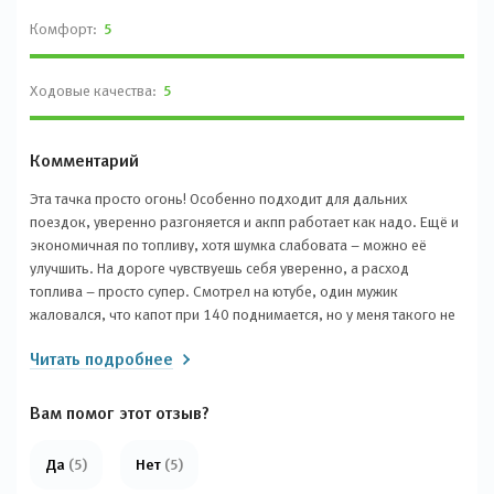
Комфорт:
5
Ходовые качества:
5
Комментарий
Эта тачка просто огонь! Особенно подходит для дальних
поездок, уверенно разгоняется и акпп работает как надо. Ещё и
экономичная по топливу, хотя шумка слабовата – можно её
улучшить. На дороге чувствуешь себя уверенно, а расход
топлива – просто супер. Смотрел на ютубе, один мужик
жаловался, что капот при 140 поднимается, но у меня такого не
было. Багажник не ржавеет, все в порядке. Пожалел, что не
Читать подробнее
купил сам и не езжу, чтобы точно оценить. Знаете, говорят, что
авто для такси нужна надежность, а этот автомобиль – прям для
таких дел. Про оптиму тоже ходили слухи, что не очень, но зря
Вам помог этот отзыв?
всему веришь. Я говорю по своему опыту – это авто отличное!
Да
(5)
Нет
(5)