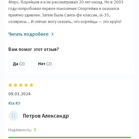
Мерс. Корейцев я и не рассматривал 20 лет назад. Но в 2005
году попробовал первое поколение Спортейжа и оказался
приятно удивлен. Затем были Санта-фе классик, ix-35,
солярисы... И сейчас могу сказать, что корейцы — это круто!
После тест-драйва на Kia K5 я понял, что он не уступает
Читать подробнее
конкурентам — Toyota Camry, Ford Mondeo, Hyundai Sonata, даже
Mercedes E200. Да, мерс — это мерс, но K5 — прекрасная
машина! Великолепный внешний вид, комфортный салон,
Вам помог этот отзыв?
полный набор систем безопасности и электронных помощников,
надежность, проверенная временем.
Да
(2)
Нет
(2)
09.01.2024
Kia K5
П
Петров Александр
Надёжность:
5