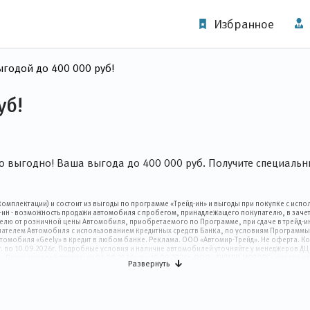
Избранное
ыгодой до 400 000 руб!
уб!
 выгодно! Ваша выгода до 400 000 руб. Получите специальн
 комплектации) и состоит из выгоды по программе «Трейд-ин» и выгоды при покупке с исп
ин - возможность продажи автомобиля с пробегом, принадлежащего покупателю, в зачет
лю от розничной цены Автомобиля, приобретаемого по Программе, при сдаче в трейд-ин
упателем Автомобиля с использованием кредитных средств Банка, по условиям Программ
втомобиля «Geely» в кредит в любом банке. Реклама. ООО «Автомир-Трейд». Не оферта
г. по 10.09.2026г. Подробные условия и наличие автомобилей уточняйте у менеджеров ДЦ 
 Программа действительна 01.08.2026г. по 10.09.2026г. ООО «ДЖИЛИ-МОТОРС» вправе из
Развернуть
- Выгода при покупке в кредит предоставляется при приобретении конечным покупателем 
ля конечного покупателя на сумму не менее указанной. Размер суммы зависит от модели
 условиями «Программы поддержки корпоративных продаж», «Geely Лизинг». Программа дей