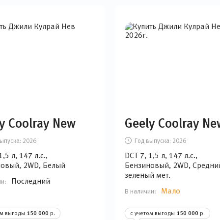
y Coolray New
Geely Coolray Ne
ыпуска:
2026
Год выпуска:
2026
1,5 л, 147 л.с.,
DCT 7, 1,5 л, 147 л.с.,
овый, 2WD, Белый
Бензиновый, 2WD, Средний
зеленый мет.
Последний
ии:
Мало
В наличии:
ом выгоды
150 000
р.
с учетом выгоды
150 000
р.