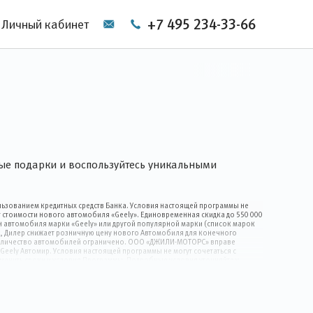
+7 495 234-33-66
Личный кабинет
ые подарки и воспользуйтесь уникальными
ользованием кредитных средств Банка. Условия настоящей программы не
 стоимости нового автомобиля «Geely». Единовременная скидка до 550 000
 автомобиля марки «Geely» или другой популярной марки (список марок
ы, Дилер снижает розничную цену нового Автомобиля для конечного
. Количество автомобилей ограничено. ООО «ДЖИЛИ-МОТОРС» вправе
Geely Автомир. Условия настоящей программы не могут сочетаться с
менить сроки и условия Программы. Подробные условия уточняйте у
Автомобиля с использованием кредитных средств любого Банка, по
 и комплектации Автомобиля, использования программы в сочетании с
ствительна с 01.08.2026г. по 10.09.2026г"