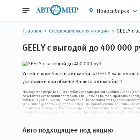
Новосибирск
Главная
Спецпредложения и акции
GEELY с в
GEELY с выгодой до 400 000 р
Успейте приобрести автомобиль GEELY максимально
условиями при обмене Вашего автомобиля!
"Выгода в размере до 400 000 рублей указана для автомобилей «EX5» (все
сочетаются с условиями программы Специальная выгода. Программа Трейд-
рублей на указанные выше автомобили предоставляется Дилером покупате
уточняйте в дилерских центрах «Geely»). При приобретении конечным пок
покупателя. Выгода по Программе предоставляется при покупке нового а
изменить сроки и условия Программы. Предложение действует с 01.08.2026
условиями «Программы поддержки корпоративных продаж», «Geely Лизинг».
менеджеров в дилерских центрах «Geely» либо по телефону). Не оферта. 
условиям Программы, Дилер снижает розничную цену нового Автомобиля д
Авто подходящее под акцию
программой Трейд-ин. Условия настоящей программы не могут сочетаться с