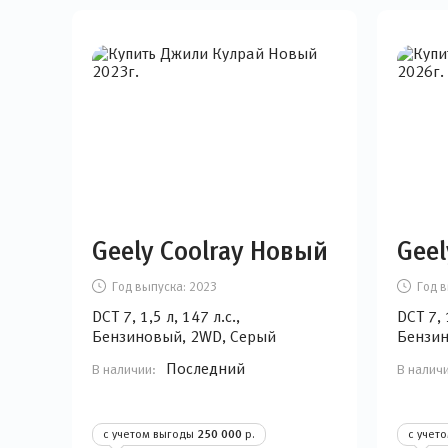
Geely Coolray Новый
Geel
Год выпуска:
2023
Год в
DCT 7, 1,5 л, 147 л.с.,
DCT 7, 
Бензиновый, 2WD, Серый
Бензин
Последний
В наличии:
В налич
с учетом выгоды
250 000
р.
с учет