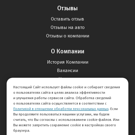
Отзывы
Оставить отзыв
Отзывы на авто
Отзывы о компании
О Компании
История Компании
Вакансии
Новости
Настоящий Сайт использует файлы cookie и собирает сведения
о пользователях сайта в целях анализа эффективности
Карта сайта
и улучшения работы сервисов сайта. Обработка сведений
о пользователях сайта осуществляется в соответствии с
Политикой в отношении обработки персональных данных
. Если
Контакты
Вы продолжите пользоваться нашими услугами, мы будем
считать, что Вы согласны с использованием cookie-файлов. Или
Вы можете запретить сохранение cookie в настройках своего
+7 495 234-33-66
браузера.