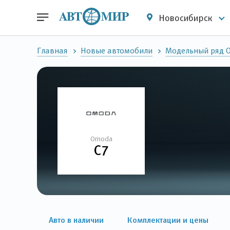
Новосибирск
Главная
Новые автомобили
Модельный ряд 
Omoda
C7
Авто в наличии
Комплектации и цены