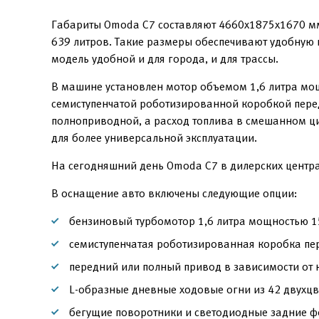
Габариты Omoda C7 составляют 4660x1875x1670 мм
639 литров. Такие размеры обеспечивают удобную п
модель удобной и для города, и для трассы.
В машине установлен мотор объемом 1,6 литра мощ
семиступенчатой роботизированной коробкой перед
полноприводной, а расход топлива в смешанном цик
для более универсальной эксплуатации.
На сегодняшний день Omoda C7 в дилерских центра
В оснащение авто включены следующие опции:
бензиновый турбомотор 1,6 литра мощностью 15
семиступенчатая роботизированная коробка пе
передний или полный привод в зависимости от 
L-образные дневные ходовые огни из 42 двухцв
бегущие поворотники и светодиодные задние ф