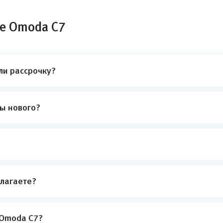
ле Omoda C7
ли рассрочку?
ты нового?
лагаете?
 Omoda C7?