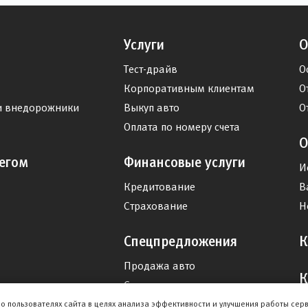
Услуги
О
Тест-драйв
О
Корпоративным клиентам
О
и внедорожники
Выкуп авто
О
Оплата по номеру счета
О
егом
Финансовые услуги
И
Кредитование
В
Страхование
Н
Спецпредложения
К
Продажа авто
К
Сервис
Дисконтная программа
о пользователях сайта в целях анализа эффективности и улучшения работы сер