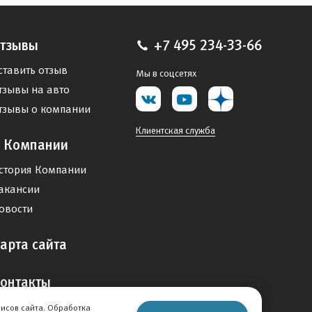
тзывы
+7 495 234-33-66
ставить отзыв
Мы в соцсетях
тзывы на авто
тзывы о компании
Клиентская служба
 Компании
стория Компании
акансии
овости
арта сайта
онтакты
висов сайта. Обработка