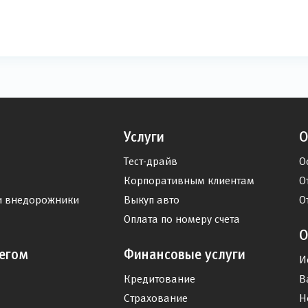
Услуги
О
Тест-драйв
О
Корпоративным клиентам
О
и внедорожники
Выкуп авто
О
Оплата по номеру счета
О
егом
Финансовые услуги
И
Кредитование
В
Страхование
Н