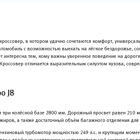
россовер, в котором удачно сочетаются комфорт, универсаль
автомобиль с возможностью выехать на лёгкое бездорожье, с
т интересна тем, кому важны уверенное поведение на дорог
и. Кроссовер отличается выразительным силуэтом кузова, со
o J8
м при колёсной базе 2800 мм. Дорожный просвет равен 210 
ажиров, а также достаточный объём багажного отделения для
ензиновый турбомотор мощностью 249 л.с. и крутящим момент
ч с двойным сцеплением и интеллектуальной системой полног