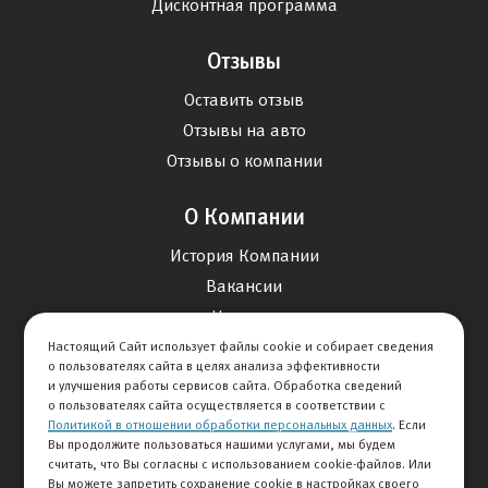
Дисконтная программа
Отзывы
Оставить отзыв
Отзывы на авто
Отзывы о компании
О Компании
История Компании
Вакансии
Новости
Настоящий Сайт использует файлы cookie и собирает сведения
о пользователях сайта в целях анализа эффективности
Карта сайта
и улучшения работы сервисов сайта. Обработка сведений
о пользователях сайта осуществляется в соответствии с
Политикой в отношении обработки персональных данных
. Если
Контакты
Вы продолжите пользоваться нашими услугами, мы будем
считать, что Вы согласны с использованием cookie-файлов. Или
Вы можете запретить сохранение cookie в настройках своего