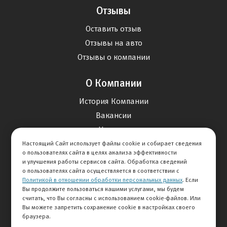
Отзывы
Оставить отзыв
Отзывы на авто
Отзывы о компании
О Компании
История Компании
Вакансии
Новости
Настоящий Сайт использует файлы cookie и собирает сведения
о пользователях сайта в целях анализа эффективности
Карта сайта
и улучшения работы сервисов сайта. Обработка сведений
о пользователях сайта осуществляется в соответствии с
Политикой в отношении обработки персональных данных
. Если
Контакты
Вы продолжите пользоваться нашими услугами, мы будем
считать, что Вы согласны с использованием cookie-файлов. Или
Вы можете запретить сохранение cookie в настройках своего
+7 495 234-33-66
браузера.