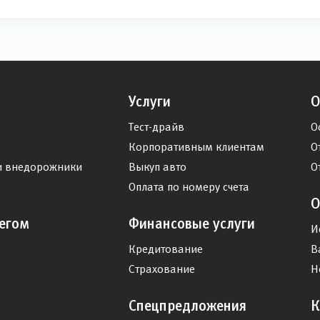
Услуги
О
Тест-драйв
О
Корпоративным клиентам
О
и внедорожники
Выкуп авто
О
Оплата по номеру счета
О
егом
Финансовые услуги
И
Кредитование
В
Страхование
Н
Спецпредложения
К