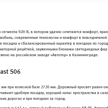
сегмента SUV-B, в котором удачно сочетаются комфорт, прак
мобиль, современные технологии и комфорт в повседневной э
 посадка и сбалансированный характер в поездках по городу
диаторной решёткой, зауженными блоками светодиодных фар
жено на российском заводе «Автотор» в Калининграде.
ast S06
 мм при колесной базе 2720 мм. Дорожный просвет равен ок
ечивают удобную посадку, хороший запас пространства в сало
хих дорогах и при поездках за город.
ностью 147 л.с. который работает на бензине АИ-95. Автомо