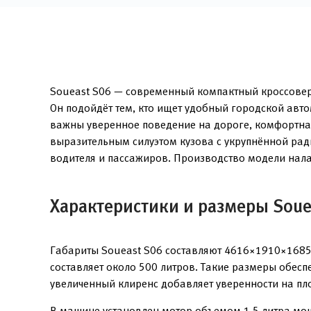
Soueast S06 — современный компактный кроссовер 
Он подойдёт тем, кто ищет удобный городской авто
важны уверенное поведение на дороге, комфортная
выразительным силуэтом кузова с укрупнённой ра
водителя и пассажиров. Производство модели нала
Характеристики и размеры Soue
Габариты Soueast S06 составляют 4616×1910×1685
составляет около 500 литров. Такие размеры обесп
увеличенный клиренс добавляет уверенности на пло
В машине установлен мотор объемом 1,5 литра мощ